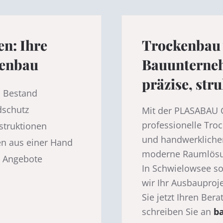
n: Ihre
Trockenbau 
kenbau
Bauunterneh
präzise, stru
 Bestand
dschutz
Mit der PLASABAU 
professionelle Tro
struktionen
und handwerklicher
n aus einer Hand
moderne Raumlösun
e Angebote
In Schwielowsee so
wir Ihr Ausbauproje
Sie jetzt Ihren Ber
schreiben Sie an
b